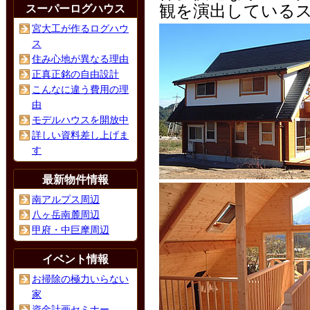
観を演出している
スーパーログハウス
宮大工が作るログハウ
ス
住み心地が異なる理由
正真正銘の自由設計
こんなに違う費用の理
由
モデルハウスを開放中
詳しい資料差し上げま
す
最新物件情報
南アルプス周辺
八ヶ岳南麓周辺
甲府・中巨摩周辺
イベント情報
お掃除の極力いらない
家
資金計画セミナー