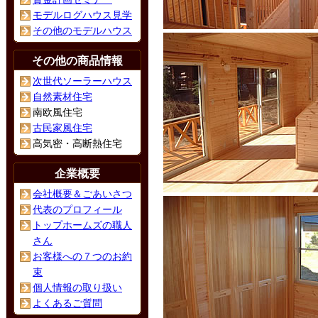
モデルログハウス見学
その他のモデルハウス
その他の商品情報
次世代ソーラーハウス
自然素材住宅
南欧風住宅
古民家風住宅
高気密・高断熱住宅
企業概要
会社概要＆ごあいさつ
代表のプロフィール
トップホームズの職人
さん
お客様への７つのお約
束
個人情報の取り扱い
よくあるご質問