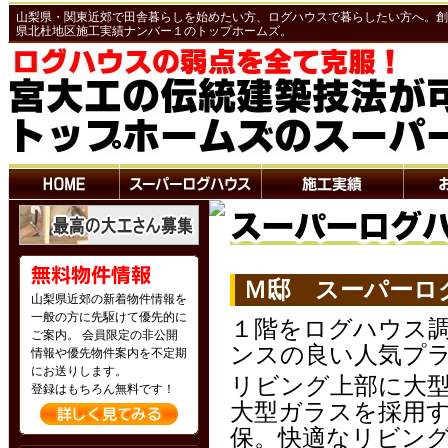
山梨県・関東近郊で田舎暮らしを始めたい方、ログハウスで暮らしたい方へ。創業
県北杜地区施工実績ナンバー１のトップホームズ。
Ｍ邸 スーパーロ
山梨県近郊の新着物件情報を
一般の方に先駆けて優先的に
１階をログハウス
ご案内。 会員限定の非公開
ンスの良い人気プ
情報や優先物件案内を不定期
にお送りします。
リビング上部に大
登録はもちろん無料です！
大型ガラスを採用
保。快適なリビン