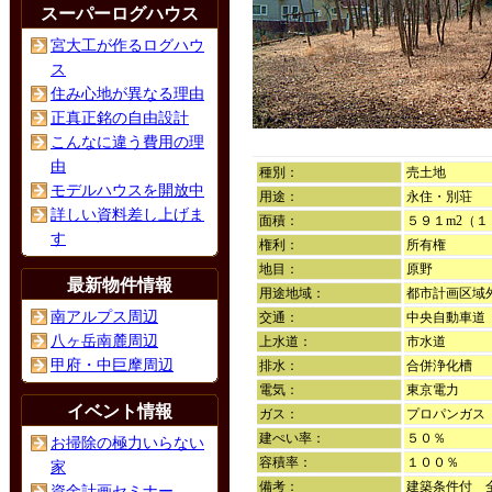
スーパーログハウス
宮大工が作るログハウ
ス
住み心地が異なる理由
正真正銘の自由設計
こんなに違う費用の理
由
種別：
売土地
モデルハウスを開放中
用途：
永住・別荘
詳しい資料差し上げま
面積：
５９１m2（
す
権利：
所有権
地目：
原野
最新物件情報
用途地域：
都市計画区域
南アルプス周辺
交通：
中央自動車道
八ヶ岳南麓周辺
上水道：
市水道
甲府・中巨摩周辺
排水：
合併浄化槽
電気：
東京電力
イベント情報
ガス：
プロパンガス
建ぺい率：
５０％
お掃除の極力いらない
容積率：
１００％
家
備考：
建築条件付 
資金計画セミナー