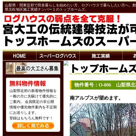
山梨県・関東近郊で田舎暮らしを始めたい方、ログハウスで暮らしたい方へ。創業
県北杜地区施工実績ナンバー１のトップホームズ。
物件番号：O-006 山梨県
山梨県近郊の新着物件情報を
一般の方に先駆けて優先的に
南アルプスが望めます。
ご案内。 会員限定の非公開
情報や優先物件案内を不定期
にお送りします。
登録はもちろん無料です！