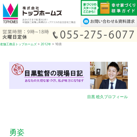
コ
ン
テ
ン
ツ
へ
老舗工務店トップホームズ
>
2012年
>
10月
ス
キ
ッ
プ
目黒 稔久プロフィール
勇姿