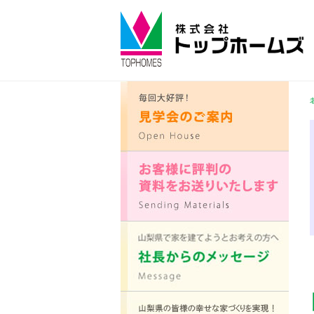
コ
ン
テ
ン
ツ
へ
ス
キ
ッ
プ