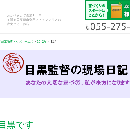
おかげさまで創業165年!
年間施工実績山梨県内トップクラスの
注文住宅工務店
老舗工務店トップホームズ
>
2012年
>
12月
目黒です