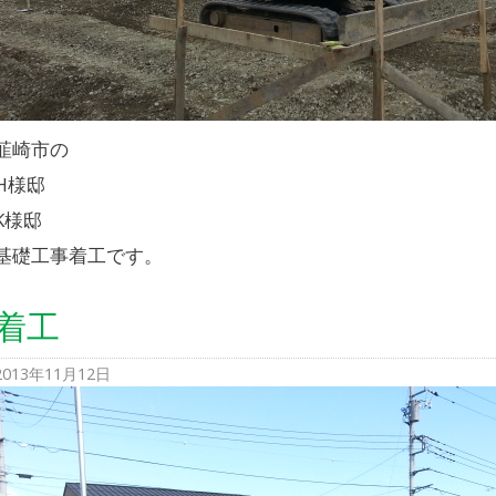
韮崎市の
H様邸
K様邸
基礎工事着工です。
着工
2013年11月12日