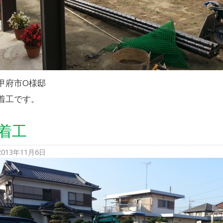
甲府市O様邸
着工です。
着工
2013年11月6日