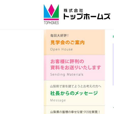
コ
ン
テ
ン
ツ
へ
ス
キ
ッ
プ