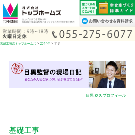
コ
ン
テ
ン
ツ
へ
老舗工務店トップホームズ
>
2014年
>
11月
ス
キ
ッ
プ
目黒 稔久プロフィール
基礎工事