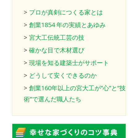
>
プロが真剣につくる家とは
>
創業1854 年の実績とあゆみ
>
宮大工伝統工芸の技
>
確かな目で木材選び
>
現場を知る建築士がサポート
>
どうして安くできるのか
>
創業160年以上の宮大工が”心”と”技
術”で選んだ職人たち