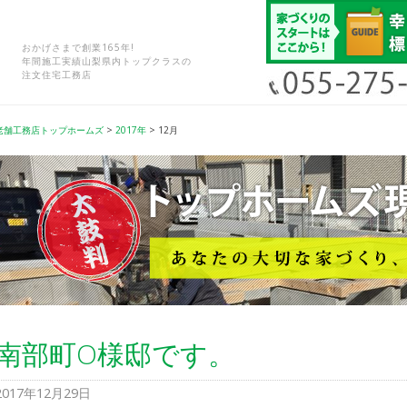
おかげさまで創業165年!
年間施工実績山梨県内トップクラスの
注文住宅工務店
老舗工務店トップホームズ
>
2017年
>
12月
南部町O様邸です。
2017年12月29日