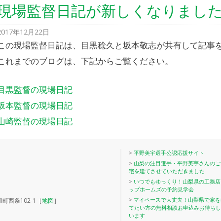
現場監督日記が新しくなりまし
2017年12月22日
この現場監督日記は、目黒稔久と坂本敬志が共有して記事
これまでのブログは、下記からご覧ください。
目黒監督の現場日記
坂本監督の現場日記
山崎監督の現場日記
>
平野美宇選手公認応援サイト
>
山梨の注目選手・平野美宇さんのご
宅を建てさせていただきました
>
いつでもゆっくり！山梨県の工務店
ップホームズの予約見学会
>
マイペースで大丈夫！山梨県で家を
町西条102-1［
地図
］
てたい方の無料相談お申込みお待ちし
います