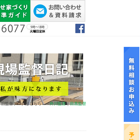
旧監督ブログはこちら→
外川監督
｜
目黒監督