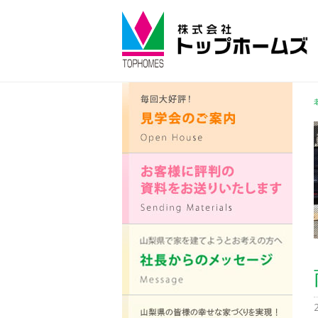
コ
ン
テ
ン
ツ
へ
ス
キ
ッ
プ