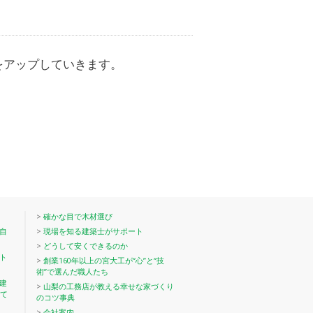
た
をアップしていきます。
>
確かな目で木材選び
自
>
現場を知る建築士がサポート
>
どうして安くできるのか
ト
>
創業160年以上の宮大工が“心”と“技
術”で選んだ職人たち
建
>
山梨の工務店が教える幸せな家づくり
て
のコツ事典
>
会社案内