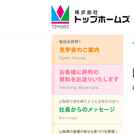
コ
ン
テ
ン
ツ
へ
ス
キ
ッ
プ