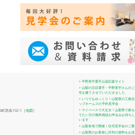
>
平野美宇選手公認応援サイト
>
山梨の注目選手・平野美宇さんのご
宅を建てさせていただきました
>
いつでもゆっくり！山梨県の工務店
ップホームズの予約見学会
>
マイペースで大丈夫！山梨県で家を
町西条102-1［
地図
］
てたい方の無料相談お申込みお待ちし
います
>
山梨各地で開催！住宅見学会のご案
>
山梨県のお客様に評判の資料をお送