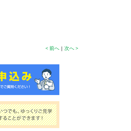
< 前へ
|
次へ >