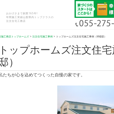
おかげさまで創業165年!
年間施工実績山梨県内トップクラスの
注文住宅工務店
老舗工務店トップホームズ
>
注文住宅施工事例
>
トップホームズ注文住宅施工事例（M様邸）
トップホームズ注文住宅
邸）
私たちが心を込めてつくった自慢の家です。