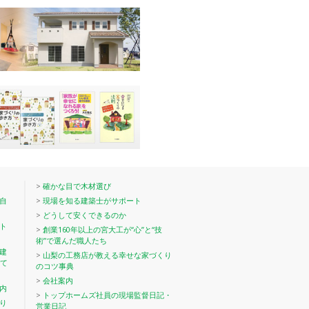
>
確かな目で木材選び
自
>
現場を知る建築士がサポート
>
どうして安くできるのか
ト
>
創業160年以上の宮大工が“心”と“技
術”で選んだ職人たち
建
>
山梨の工務店が教える幸せな家づくり
て
のコツ事典
>
会社案内
内
>
トップホームズ社員の現場監督日記・
り
営業日記