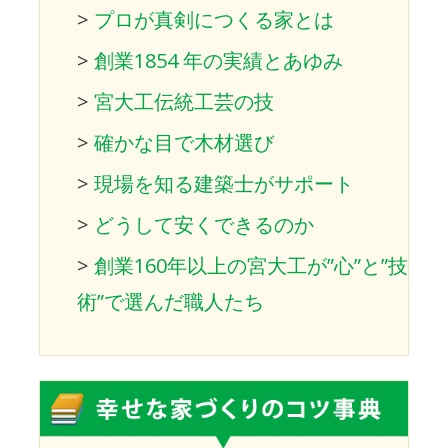
>
プロが真剣につくる家とは
>
創業1854 年の実績とあゆみ
>
宮大工伝統工芸の技
>
確かな目で木材選び
>
現場を知る建築士がサポート
>
どうして安くできるのか
>
創業160年以上の宮大工が”心”と”技
術”で選んだ職人たち