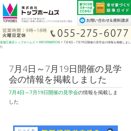
コ
ン
テ
ン
ツ
へ
老舗工務店トップホームズ
>
INFORMATION
>
7月4日～7月19日開催の見学会の情報を掲載しまし
ス
た
キ
ッ
7月4日～7月19日開催の見学
プ
会の情報を掲載しました
7月4日～7月19日開催の見学会
の情報を掲載しま
した