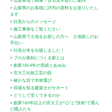
>
山梨各地で開催！住宅見学会のご案内
>
山梨県のお客様に評判の資料をお送りいたし
ます
>
社長からのメッセージ
>
施工事例をご覧ください
>
山梨県で土地をお探しの方へ 土地探しのお
手伝い
>
社長が本を出版しました！
>
プロが真剣につくる家とは
>
創業1854年の実績とあゆみ
>
宮大工伝統工芸の技
>
確かな目で木材選び
>
現場を知る建築士がサポート
>
どうして安くできるのか
>
創業160年以上の宮大工が“心”と“技術”で選ん
だ職人たち