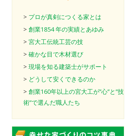
>
プロが真剣につくる家とは
>
創業1854 年の実績とあゆみ
>
宮大工伝統工芸の技
>
確かな目で木材選び
>
現場を知る建築士がサポート
>
どうして安くできるのか
>
創業160年以上の宮大工が”心”と”技
術”で選んだ職人たち