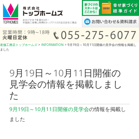
コ
ン
テ
ン
ツ
へ
老舗工務店トップホームズ
>
INFORMATION
>
9月19日～10月11日開催の見学会の情報を掲載し
ス
ました
キ
ッ
9月19日～10月11日開催の
プ
見学会の情報を掲載しまし
た
9月19日～10月11日開催の見学会
の情報を掲載し
ました