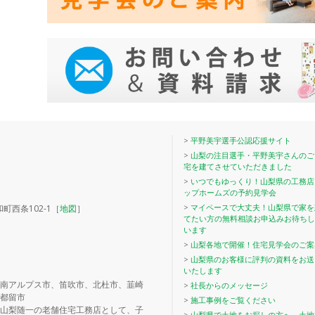
>
平野美宇選手公認応援サイト
>
山梨の注目選手・平野美宇さんのご
宅を建てさせていただきました
>
いつでもゆっくり！山梨県の工務店
ップホームズの予約見学会
>
マイペースで大丈夫！山梨県で家を
町西条102-1［
地図
］
てたい方の無料相談お申込みお待ちし
います
>
山梨各地で開催！住宅見学会のご案
>
山梨県のお客様に評判の資料をお送
いたします
南アルプス市、笛吹市、北杜市、韮崎
>
社長からのメッセージ
都留市
>
施工事例をご覧ください
山梨随一の老舗住宅工務店として、子
>
山梨県で土地をお探しの方へ 土地