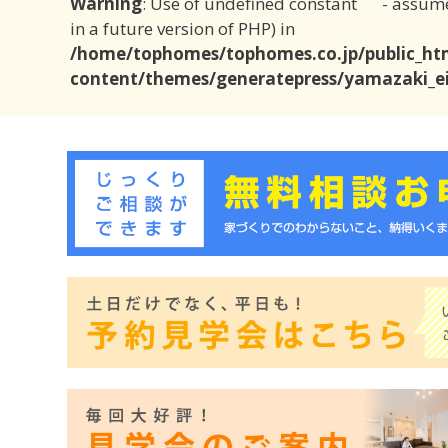
Warning
: Use of undefined constant - assumed
in a future version of PHP) in
/home/tophomes/tophomes.co.jp/public_ht
content/themes/generatepress/yamazaki_e