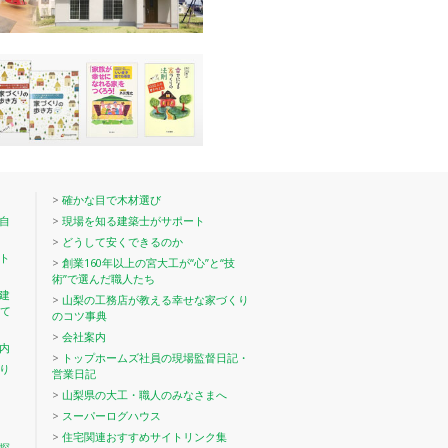
>
確かな目で木材選び
自
>
現場を知る建築士がサポート
>
どうして安くできるのか
ト
>
創業160年以上の宮大工が“心”と“技
術”で選んだ職人たち
建
>
山梨の工務店が教える幸せな家づくり
て
のコツ事典
>
会社案内
内
>
トップホームズ社員の現場監督日記・
り
営業日記
>
山梨県の大工・職人のみなさまへ
>
スーパーログハウス
>
住宅関連おすすめサイトリンク集
探