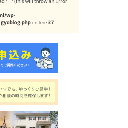
 ' ' (this will throw an Error
ml/wp-
igyoblog.php
on line
37