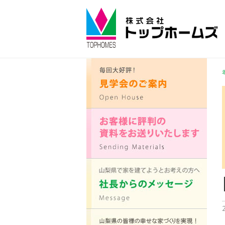
コ
ン
テ
ン
ツ
へ
ス
キ
ッ
プ