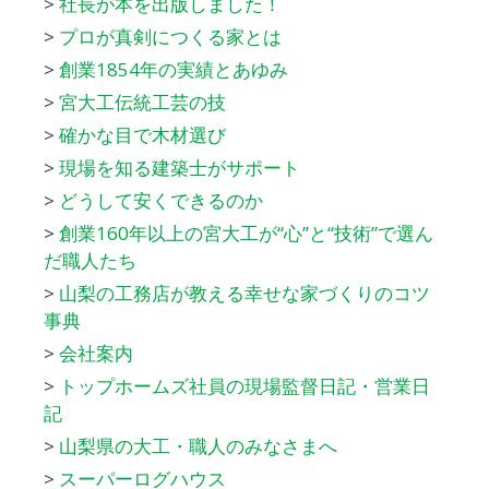
>
社長が本を出版しました！
>
プロが真剣につくる家とは
>
創業1854年の実績とあゆみ
>
宮大工伝統工芸の技
>
確かな目で木材選び
>
現場を知る建築士がサポート
>
どうして安くできるのか
>
創業160年以上の宮大工が“心”と“技術”で選ん
だ職人たち
>
山梨の工務店が教える幸せな家づくりのコツ
事典
>
会社案内
>
トップホームズ社員の現場監督日記・営業日
記
>
山梨県の大工・職人のみなさまへ
>
スーパーログハウス