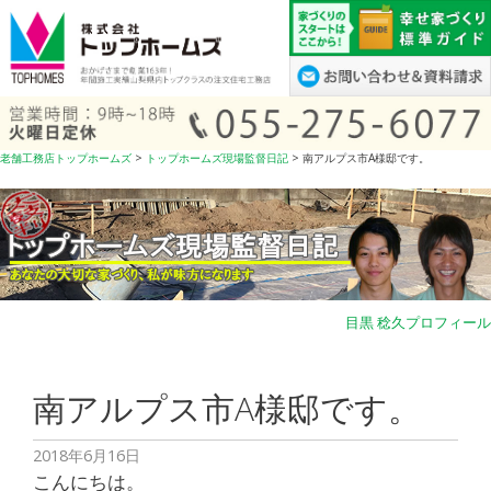
コ
ン
テ
ン
ツ
へ
老舗工務店トップホームズ
>
トップホームズ現場監督日記
>
南アルプス市A様邸です。
ス
キ
ッ
プ
目黒 稔久プロフィール
南アルプス市A様邸です。
2018年6月16日
こんにちは。