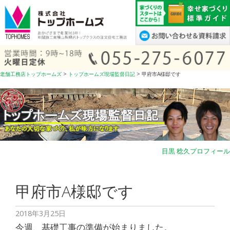
コ
ン
テ
ン
ツ
へ
老舗工務店トップホームズ
>
トップホームズ現場監督日記
>
甲府市A様邸です
ス
キ
ッ
プ
目黒 稔久プロフィール
甲府市A様邸です
2018年3月25日
今週、基礎工事の準備が始まりました。